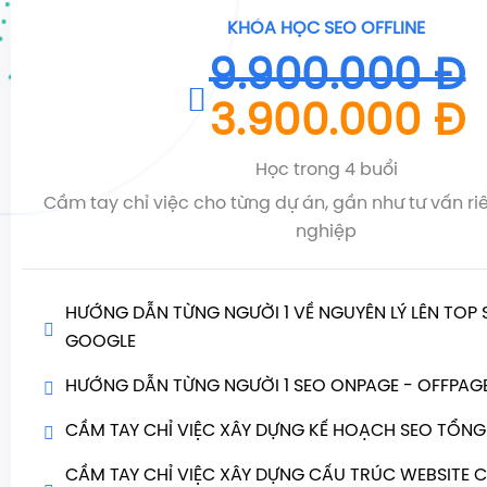
KHÓA HỌC SEO OFFLINE
9.900.000 Đ
3.900.000 Đ
Học trong 4 buổi
Cầm tay chỉ việc cho từng dự án, gần như tư vấn r
nghiệp
HƯỚNG DẪN TỪNG NGƯỜI 1 VỀ NGUYÊN LÝ LÊN TOP 
GOOGLE
HƯỚNG DẪN TỪNG NGƯỜI 1 SEO ONPAGE - OFFPAG
CẦM TAY CHỈ VIỆC XÂY DỰNG KẾ HOẠCH SEO TỔNG
CẦM TAY CHỈ VIỆC XÂY DỰNG CẤU TRÚC WEBSITE 