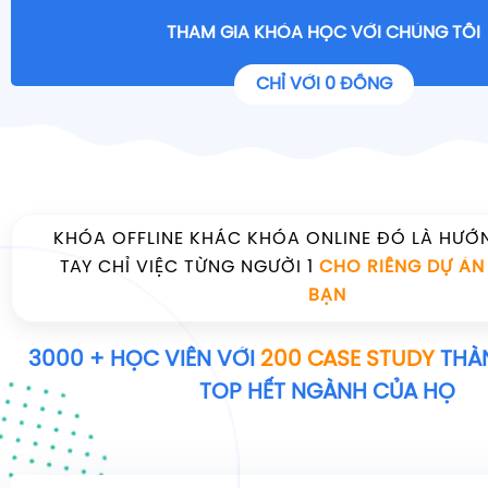
THAM GIA KHÓA HỌC VỚI CHÚNG TÔI
CHỈ VỚI 0 ĐỒNG
KHÓA OFFLINE KHÁC KHÓA ONLINE ĐÓ LÀ HƯ
TAY CHỈ VIỆC TỪNG NGƯỜI 1
CHO RIÊNG DỰ ÁN
BẠN
3000 + HỌC VIÊN VỚI
200 CASE STUDY
THÀ
TOP HẾT NGÀNH CỦA HỌ