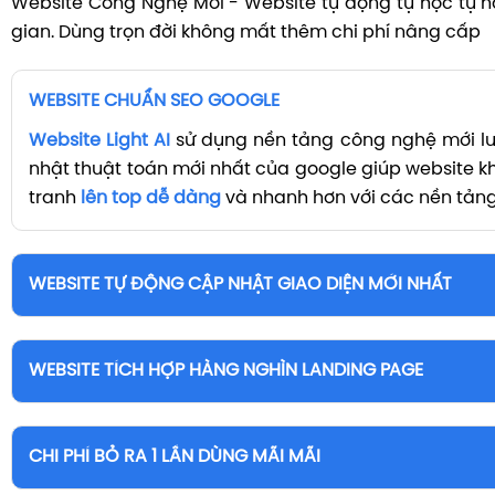
Website Công Nghệ Mới - Website tự động tự học tự n
gian. Dùng trọn đời không mất thêm chi phí nâng cấp
WEBSITE CHUẨN SEO GOOGLE
Website Light AI
sử dụng nền tảng công nghệ mới l
nhật thuật toán mới nhất của google giúp website 
tranh
lên top dễ dàng
và nhanh hơn với các nền tảng
WEBSITE TỰ ĐỘNG CẬP NHẬT GIAO DIỆN MỚI NHẤT
Website công nghệ Light AI
thường xuyên cập nhậ
theo từng ngày. Khách hàng sử dụng được trực t
WEBSITE TÍCH HỢP HÀNG NGHÌN LANDING PAGE
website của mình mà
không mất thêm chi phí
.
Với nền tảng website cũ khách hàng không thay đổi
Ngoài các trang cơ bản trang chủ, sản phẩm, tin tức
chấp nhận giao diện mình đã chọn trước đó. Nâng cấ
các nền tảng bình thường.
CHI PHÍ BỎ RA 1 LẦN DÙNG MÃI MÃI
diện website mất rất nhiều thời gian và chi phí đôi k
Khách hàng sử dụng nền tảng
Light AI
chủ đ