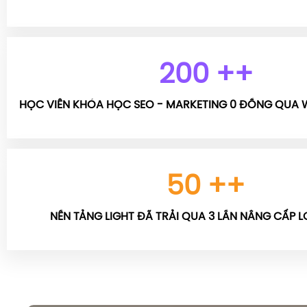
200
++
HỌC VIÊN KHÓA HỌC SEO - MARKETING 0 ĐỒNG QUA WE
50
++
NỀN TẢNG LIGHT ĐÃ TRẢI QUA 3 LẦN NÂNG CẤP L