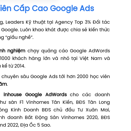
iên Cấp Cao Google Ads
, Leaders Kỹ thuật tại Agency Top 3% Đối tác
Google. Luôn khao khát được chia sẻ kiến thức
ng “giấu nghề”.
inh nghiệm
chạy quảng cáo Google AdWords
1000 khách hàng lớn và nhỏ tại Việt Nam và
 kể từ 2014.
g chuyên sâu Google Ads tới hơn 2000 học viên
năm
.
ng inhouse Google AdWords
cho các doanh
hư sàn F1 Vinhomes Tân Kiến, BĐS Tân Long
hòng Kinh Doanh BĐS chủ đầu Tư Xuân Mai,
inh doanh Bất Động Sản Vinhomes 2020, BĐS
d 2022, Địa Ốc 5 Sao.