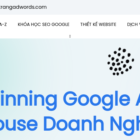
trangadwords.com
A-Z
KHÓA HỌC SEO GOOGLE
THIẾT KẾ WEBSITE
DỊCH 
inning Google 
ouse Doanh Ng