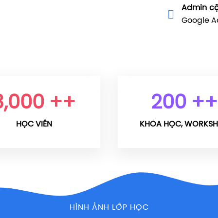
Admin c
Google A
3,000
++
200
++
HỌC VIÊN
KHÓA HỌC, WORKS
HÌNH ẢNH LỚP HỌC