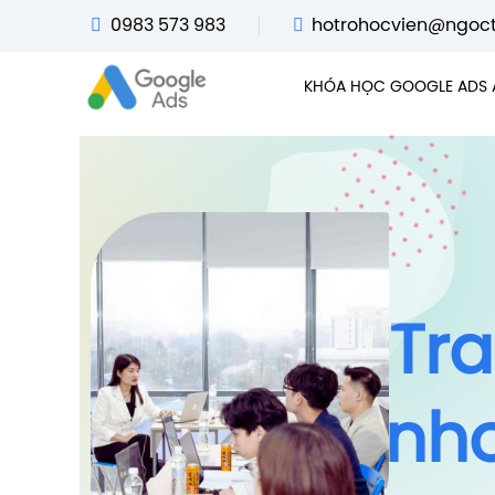
0983 573 983
hotrohocvien@ngoc
KHÓA HỌC GOOGLE ADS 
Tra
Inh