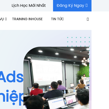
Lịch Học Mới Nhất
Đăng Ký Ngay
VỤ
TRAINING INHOUSE
TIN TỨC
Ads
hiệp