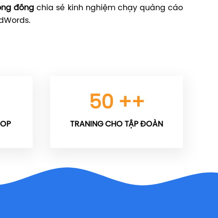
ộng đồng
chia sẻ kinh nghiệm chạy quảng cáo
dWords.
50
++
HOP
TRANING CHO TẬP ĐOÀN