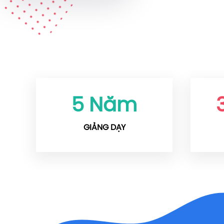
5
Năm
GIẢNG DẠY