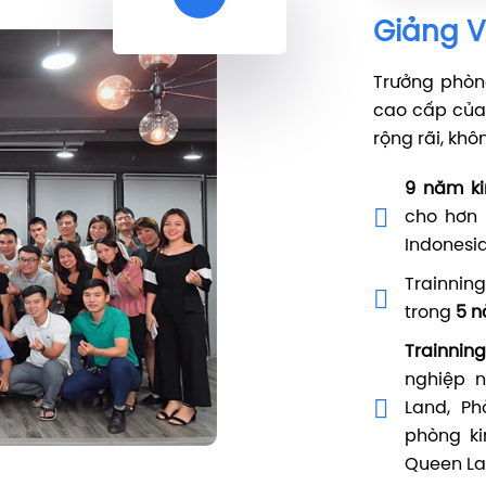
Giảng V
Trưởng phòng
cao cấp của 
rộng rãi, khô
9 năm k
cho hơn 
Indonesia
Trainnin
trong
5 
Trainni
nghiệp n
Land, P
phòng k
Queen Lan